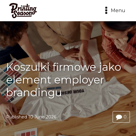
Menu
Koszulki firmowe jako
element employer
brandingu
Published
10 June 2026
0