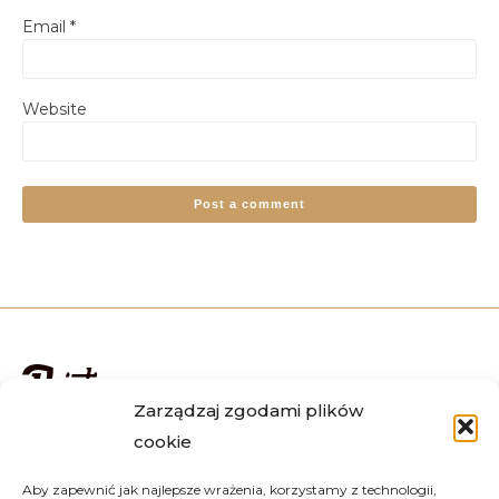
Email
*
Website
Alternative:
Zarządzaj zgodami plików
cookie
We deliver orders all over the country, including Warsaw,
Krakow, Wroclaw, Katowice, Lublin, Poznan, Gdansk and
Aby zapewnić jak najlepsze wrażenia, korzystamy z technologii,