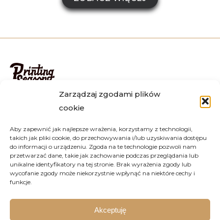
Zarządzaj zgodami plików
Zamówienia realizujemy na terenie całego kraju, m.in w
cookie
Warszawie, Krakowie, Wrocławiu, Katowicach, Lublinie,
Poznaniu, Gdańsku i wielu innych. Istnieje możliwość
Aby zapewnić jak najlepsze wrażenia, korzystamy z technologii,
osobistego złożenia zamówienia u nas w Jakubowie.
takich jak pliki cookie, do przechowywania i/lub uzyskiwania dostępu
Jeżeli masz jakiekolwiek pytania, skontaktuj się z nami
do informacji o urządzeniu. Zgoda na te technologie pozwoli nam
przetwarzać dane, takie jak zachowanie podczas przeglądania lub
mailowo lub telefonicznie – z chęcią odpowiemy na
unikalne identyfikatory na tej stronie. Brak wyrażenia zgody lub
każde Twoje pytanie.
wycofanie zgody może niekorzystnie wpłynąć na niektóre cechy i
funkcje.
tel.
+48 669 539 089
email:
info@printing-season.pl
Akceptuję