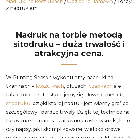
Nadruki na koszulkach
/
Odzież reklamowa
/
Torby
z nadrukiem
Nadruk na torbie metodą
sitodruku – duża trwałość i
atrakcyjna cena.
W Printing Season wykonujemy nadruki na
tkaninach –
koszulkach
, bluzach,
czapkach
ale
także torbach. Posługujemy się głównie metodą
sitodruku
, dzięki której nadruk jest wierny grafice,
szczegółowy i bardzo trwały. Dzięki tej technice na
torby można nanosić zarówno proste rysunki, logo
czy napisy, jak i skomplikowane, wielokolorowe
grafiki, które od razu przyciągają wzrok. Możliwość