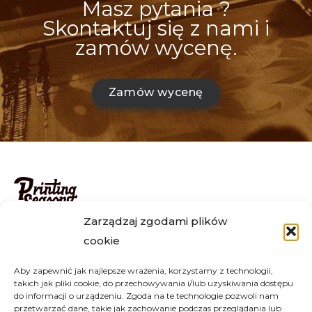
Masz pytania ?
Skontaktuj się z nami i
zamów wycenę.
Zamów wycenę
Zarządzaj zgodami plików
Zamówienia realizujemy na terenie całego kraju, m.in w
cookie
Warszawie, Krakowie, Wrocławiu, Katowicach, Lublinie,
Poznaniu, Gdańsku i wielu innych. Istnieje możliwość
Aby zapewnić jak najlepsze wrażenia, korzystamy z technologii,
osobistego złożenia zamówienia u nas w Jakubowie.
takich jak pliki cookie, do przechowywania i/lub uzyskiwania dostępu
Jeżeli masz jakiekolwiek pytania, skontaktuj się z nami
do informacji o urządzeniu. Zgoda na te technologie pozwoli nam
przetwarzać dane, takie jak zachowanie podczas przeglądania lub
mailowo lub telefonicznie – z chęcią odpowiemy na