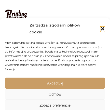
Zarządzaj zgodami plików
Zamówienia realizujemy na terenie całego kraju, m.in w
cookie
Warszawie, Krakowie, Wrocławiu, Katowicach, Lublinie,
Poznaniu, Gdańsku i wielu innych. Istnieje możliwość
Aby zapewnić jak najlepsze wrażenia, korzystamy z technologii,
osobistego złożenia zamówienia u nas w Jakubowie.
takich jak pliki cookie, do przechowywania i/lub uzyskiwania dostępu
Jeżeli masz jakiekolwiek pytania, skontaktuj się z nami
do informacji o urządzeniu. Zgoda na te technologie pozwoli nam
przetwarzać dane, takie jak zachowanie podczas przeglądania lub
mailowo lub telefonicznie – z chęcią odpowiemy na
unikalne identyfikatory na tej stronie. Brak wyrażenia zgody lub
każde Twoje pytanie.
wycofanie zgody może niekorzystnie wpłynąć na niektóre cechy i
funkcje.
tel.
+48 669 539 089
email:
info@printing-season.pl
Akceptuję
Odmów
Zobacz preferencje
© 2020 Printing Season Wszystkie prawa zastrzeżone