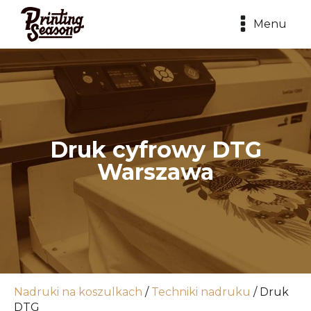
Menu
Druk cyfrowy DTG
Warszawa
Nadruki na koszulkach
/
Techniki nadruku
/
Druk
DTG