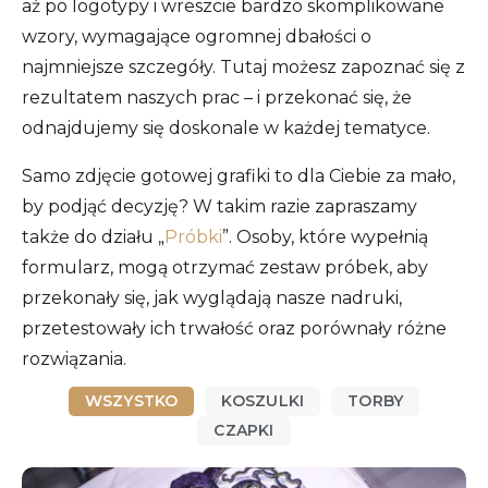
aż po logotypy i wreszcie bardzo skomplikowane
wzory, wymagające ogromnej dbałości o
najmniejsze szczegóły. Tutaj możesz zapoznać się z
rezultatem naszych prac – i przekonać się, że
odnajdujemy się doskonale w każdej tematyce.
Samo zdjęcie gotowej grafiki to dla Ciebie za mało,
by podjąć decyzję? W takim razie zapraszamy
także do działu „
Próbki
”. Osoby, które wypełnią
formularz, mogą otrzymać zestaw próbek, aby
przekonały się, jak wyglądają nasze nadruki,
przetestowały ich trwałość oraz porównały różne
rozwiązania.
WSZYSTKO
KOSZULKI
TORBY
CZAPKI