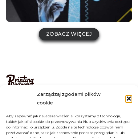
ZOBACZ WIĘCEJ
Zarządzaj zgodami plików
Zamówienia realizujemy na terenie całego kraju, m.in w
cookie
Warszawie, Krakowie, Wrocławiu, Katowicach, Lublinie,
Poznaniu, Gdańsku i wielu innych. Istnieje możliwość
Aby zapewnić jak najlepsze wrażenia, korzystamy z technologii,
osobistego złożenia zamówienia u nas w Jakubowie.
takich jak pliki cookie, do przechowywania i/lub uzyskiwania dostępu
Jeżeli masz jakiekolwiek pytania, skontaktuj się z nami
do informacji o urządzeniu. Zgoda na te technologie pozwoli nam
przetwarzać dane, takie jak zachowanie podczas przeglądania lub
mailowo lub telefonicznie – z chęcią odpowiemy na