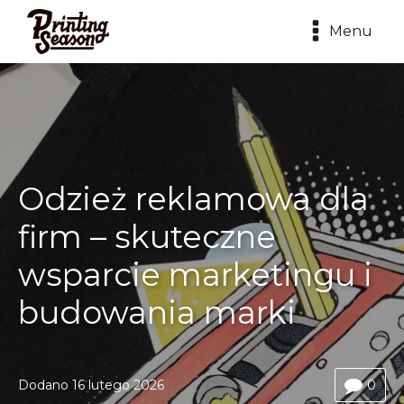
Menu
Odzież reklamowa dla
firm – skuteczne
wsparcie marketingu i
budowania marki
Dodano
16 lutego 2026
0