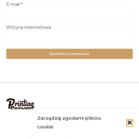
E-mail
*
Witryna internetowa
Alternative:
Zarządzaj zgodami plików
Zamówienia realizujemy na terenie całego kraju, m.in w
cookie
Warszawie, Krakowie, Wrocławiu, Katowicach, Lublinie,
Poznaniu, Gdańsku i wielu innych. Istnieje możliwość